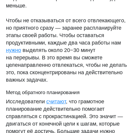
меньше.
Читайте также
Чтобы не отказываться от всего отвлекающего,
Бесплатный календарь месячных с точными
но приятного сразу — заранее распланируйте
прогнозами, ежедневным контентом,
подробной аналитикой и возможностью
этапы своей работы. Чтобы оставаться
делиться циклом с близкими
продуктивными, каждые два часа работы нам
нужно
выделять около 20−30 минут
Научные источники
на перерывы. В это время вы сможете
Пользовательское соглашение
целенаправленно отвлекаться, чтобы не делать
Политика конфиденциальности
это, пока сконцентрированы на действительно
важных задачах.
Поддержка
Метод обратного планирования
Исследователи
считают
, что грамотное
планирование действительно помогает
ПАО «МТС» 2024
12+
справляться с прокрастинацией. Это значит —
двигаться от конечной цели к шагам, которые
помогут её достичь. Большие задачи нужно