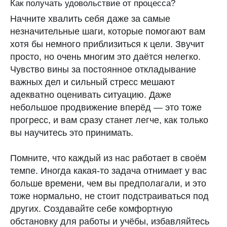
Как получать удовольствие от процесса?
Начните хвалить себя даже за самые
незначительные шаги, которые помогают вам
хотя бы немного приблизиться к цели. Звучит
Бесплатный календарь месячных с точными
просто, но очень многим это даётся нелегко.
прогнозами, ежедневным контентом,
Чувство вины за постоянное откладывание
подробной аналитикой и возможностью
важных дел и сильный стресс мешают
делиться циклом с близкими
адекватно оценивать ситуацию. Даже
небольшое продвижение вперёд — это тоже
прогресс, и вам сразу станет легче, как только
вы научитесь это принимать.
Помните, что каждый из нас работает в своём
Научные источники
темпе. Иногда какая-то задача отнимает у вас
Пользовательское соглашение
больше времени, чем вы предполагали, и это
Политика конфиденциальности
тоже нормально, не стоит подстраиваться под
Рейт
других. Создавайте себе комфортную
Поддержка
App S
обстановку для работы и учёбы, избавляйтесь
Googl