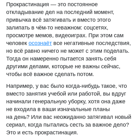
Прокрастинация — это постоянное
откладывание дел на последний момент,
привычка всё затягивать и вместо этого
залипать в чём-то неважном: соцсетях,
просмотре мемов, видеоиграх. При этом сам
человек
осознаёт
все негативные последствия,
но всё равно ничего не может с этим поделать.
Тогда он намеренно пытается занять себя
другими делами, которые не важны сейчас,
Скачивайте трекер месячных
чтобы всё важное сделать потом.
Clatch
Доступно на всех площадках
Например, у вас было когда-нибудь такое, что
вместо занятия учебой или работой, вы вдруг
начинали генеральную уборку, хотя она даже
не входила в ваши изначальные планы
на день? Или вас неожиданно затягивал новый
сериал, когда пытались сесть за важное дело?
Это и есть прокрастинация.