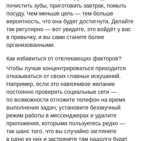
почистить зубы, приготовить завтрак, помыть
посуду. Чем меньше цель — тем больше
вероятность, что она будет достигнута. Делайте
так регулярно — вот увидите, это войдёт у вас
в привычку, и вы сами станете более
организованными.
Как избавиться от отвлекающих факторов?
Чтобы лучше концентрироваться приходится
Ирина Шевцова
отказываться от своих главных искушений.
Автор
Например, если это навязчивое желание
Студентка 3 курса профиля
постоянно проверять социальные сети —
«Медиа и дизайн» Школы Дизайна
по возможности отложите телефон на время
НИУ ВШЭ. Медиа-дизайнер,
выполнения задач, установите беззвучный
контентмейкер, художник,
режим работы в мессенджерах и удалите
видеограф и автор.
приложения, которыми пользуетесь редко —
Подробнее об авторе
так шанс того, что вы случайно заглянете
в одно из них и застрянете там надолго будет