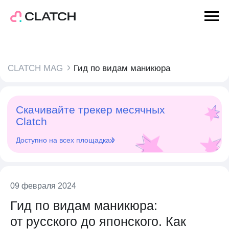
CLATCH MAG
Гид по видам маникюра
Главная
Скачивайте трекер месячных
Календарь
Clatch
Доступно на всех площадках
CLATCH MAG
Наши героини
О Нас
Партнёрам
09 февраля 2024
Гид по видам маникюра:
от русского до японского. Как