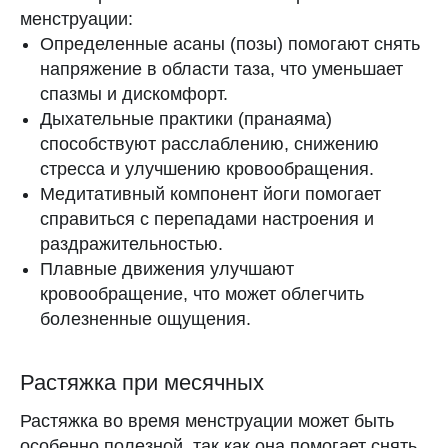
менструации:
Определенные асаны (позы) помогают снять
напряжение в области таза, что уменьшает
ИИ-чат с Клашей
Можно поговорить о теле, жизни и отношениях
спазмы и дискомфорт.
Начать
Скачать CLATCH и написать Клаше
Дыхательные практики (пранаяма)
общение
способствуют расслаблению, снижению
стресса и улучшению кровообращения.
Медитативный компонент йоги помогает
справиться с перепадами настроения и
раздражительностью.
Плавные движения улучшают
кровообращение, что может облегчить
болезненные ощущения.
Растяжка при месячных
Растяжка во время менструации может быть
особенно полезной, так как она помогает снять