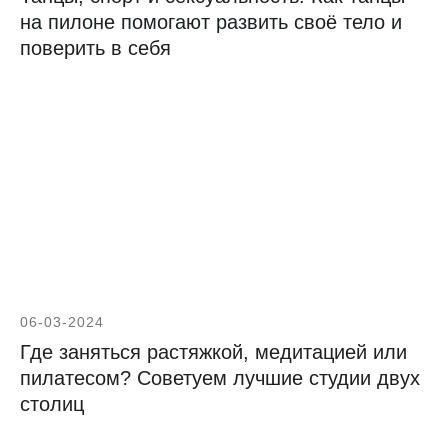
на пилоне помогают развить своё тело и
поверить в себя
Чтобы следить
за длительностью циклов,
используйте приложение
CLATCH
. В нём легко и удобно
отмечать свои месячные!
06-03-2024
Где заняться растяжкой, медитацией или
пилатесом? Советуем лучшие студии двух
столиц