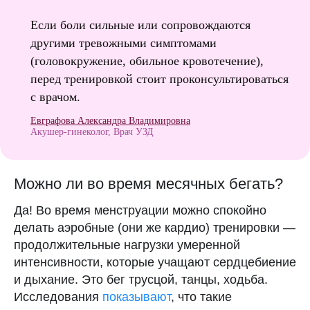
нас в Telegram
Если боли сильные или сопровождаются
Наш канал «женщины с клатчем»
другими тревожными симптомами
(головокружение, обильное кровотечение),
перед тренировкой стоит проконсультироваться
с врачом.
Евграфова Александра Владимировна
Акушер-гинеколог, Врач УЗД
Можно ли во время месячных бегать?
Да! Во время менструации можно спокойно
делать аэробные (они же кардио) тренировки —
продолжительные нагрузки умеренной
интенсивности, которые учащают сердцебиение
и дыхание. Это бег трусцой, танцы, ходьба.
Исследования
показывают
, что такие