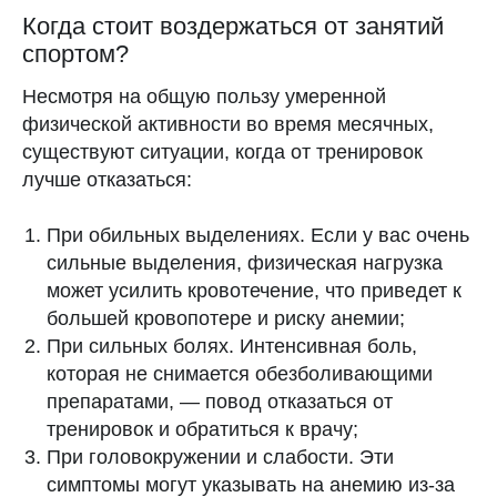
в деловой социальной сети
Когда стоит воздержаться от занятий
TenChat.
спортом?
Подробнее об авторе
Бесплатный календарь месячных с точными
Несмотря на общую пользу умеренной
прогнозами, ежедневным контентом,
подробной аналитикой и возможностью
физической активности во время месячных,
делиться циклом с близкими
существуют ситуации, когда от тренировок
лучше отказаться:
Евграфова Александра
Научные источники
Владимировна
Пользовательское соглашение
При обильных выделениях.
Если у вас очень
Акушер-гинеколог, врач УЗД
сильные выделения, физическая нагрузка
Политика конфиденциальности
Подробнее об эксперте
может усилить кровотечение, что приведет к
Поддержка
большей кровопотере и риску анемии;
При сильных болях.
Интенсивная боль,
которая не снимается обезболивающими
Читайте также
препаратами, — повод отказаться от
ПАО «МТС» 2025
12+
тренировок и обратиться к врачу;
При головокружении и слабости.
Эти
симптомы могут указывать на анемию из-за