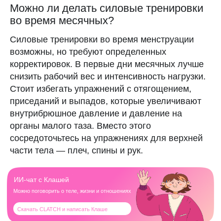
Можно ли делать силовые тренировки
во время месячных?
Силовые тренировки во время менструации
возможны, но требуют определенных
корректировок. В первые дни месячных лучше
снизить рабочий вес и интенсивность нагрузки.
Научные источники
Стоит избегать упражнений с отягощением,
Пользовательское соглашение
приседаний и выпадов, которые увеличивают
Политика конфиденциальности
внутрибрюшное давление и давление на
Рейт
Поддержка
органы малого таза. Вместо этого
App S
сосредоточьтесь на упражнениях для верхней
Googl
RuSto
части тела — плеч, спины и рук.
12+