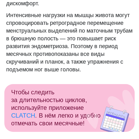
дискомфорт.
Интенсивные нагрузки на мышцы живота могут
спровоцировать ретроградное перемещение
менструальных выделений по маточным трубам
в брюшную полость — это повышает риск
развития эндометриоза. Поэтому в период
месячных противопоказаны все виды
скручиваний и планок, а также упражнения с
подъемом ног выше головы.
Анастасия Столярова
Автор
Студентка 2 курса факультета
журналистики МГУ
им. М. В. Ломоносова.
Стажировалась в издании Forbes
и пресс-центре Фонда моды.
Работала SEO-редактором