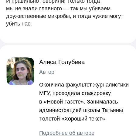
И правильно говорили! Только тогда
Бесплатный календарь месячных с точными
мы не знали главного — так мы убиваем
прогнозами, ежедневным контентом,
подробной аналитикой и возможностью
дружественные микробы, и тогда чужие могут
делиться циклом с близкими
убить нас.
Научные источники
Пользовательское соглашение
Политика конфиденциальности
Рейт
Поддержка
App S
Googl
RuSto
12+