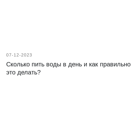
Алиса Голубева
Автор
Окончила факультет журналистики
МГУ, проходила стажировку
в «Новой Газете». Занималась
администрацией школы Татьяны
Толстой «Хороший текст»
07-12-2023
Подробнее об авторе
Сколько пить воды в день и как правильно
это делать?
Читайте также