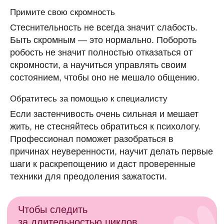
Примите свою скромность
Бесплатный календарь месячных с точными
Стеснительность не всегда значит слабость.
прогнозами, ежедневным контентом,
Быть скромным — это нормально. Побороть
подробной аналитикой и возможностью
робость не значит полностью отказаться от
делиться циклом с близкими
скромности, а научиться управлять своим
состоянием, чтобы оно не мешало общению.
Обратитесь за помощью к специалисту
Если застенчивость очень сильная и мешает
жить, не стесняйтесь обратиться к психологу.
Научные источники
Профессионал поможет разобраться в
Пользовательское соглашение
причинах неуверенности, научит делать первые
шаги к раскрепощению и даст проверенные
Политика конфиденциальности
Рейт
техники для преодоления зажатости.
Поддержка
App S
Googl
RuSto
12+