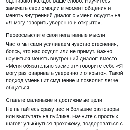
оценивают каждое ваше слово. Научитесь
замечать свои эмоции в момент общения и
Анастасия Гололобова
менять внутренний диалог с «Меня осудят» на
Автор
«Я могу говорить уверенно и открыто».
Выпускница факультета
креативных индустрий,
Переосмыслите свои негативные мысли
образовательной программы
«Медиакоммуникации» НИУ ВШЭ,
Часто мы сами усиливаем чувство стеснения,
специализация сторителлинг.
боясь, что нас осудят или не примут. Важно
Работает SMM-менеджером в МТС
научиться менять внутренний диалог: вместо
и Литрес
Подробнее об авторе
«Меня обязательно засмеют» говорите себе «Я
могу разговаривать уверенно и открыто». Такой
Александра Романова
подход уменьшит смущение и позволит легче
Клинический психолог,
общаться.
экзистенциальный терапевт
Ставьте маленькие и достижимые цели
Подробнее об эксперте
Не пытайтесь сразу вести большие разговоры
или выступать на публике. Начните с простых
шагов: улыбнуться прохожему, поздороваться с