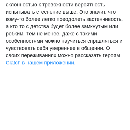
склонностью к тревожности вероятность
испытывать стеснение выше. Это значит, что
кому-то более легко преодолеть застенчивость,
а кто-то с детства будет более замкнутым или
робким. Тем не менее, даже с такими
особенностями можно научиться справляться и
чувствовать себя увереннее в общении. О
своих переживаниях можно рассказать героям
Clatch в нашем приложении.
ИИ-чат с Клашей
Можно поговорить о теле, жизни и отношениях
Начать
Скачать CLATCH и написать Клаше
общение