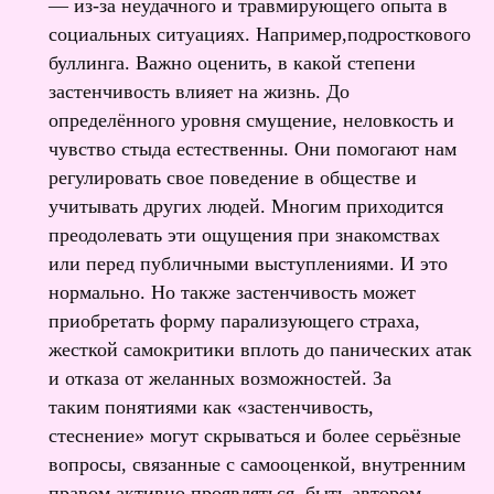
— из-за неудачного и травмирующего опыта в
социальных ситуациях. Например,подросткового
буллинга. Важно оценить, в какой степени
застенчивость влияет на жизнь. До
определённого уровня смущение, неловкость и
чувство стыда естественны. Они помогают нам
регулировать свое поведение в обществе и
учитывать других людей. Многим приходится
преодолевать эти ощущения при знакомствах
или перед публичными выступлениями. И это
нормально. Но также застенчивость может
приобретать форму парализующего страха,
жесткой самокритики вплоть до панических атак
и отказа от желанных возможностей. За
таким понятиями как «застенчивость,
стеснение» могут скрываться и более серьёзные
Подписывайтесь на
вопросы, связанные с самооценкой, внутренним
нас в Telegram
Наш канал «женщины с клатчем»
правом активно проявляться, быть автором