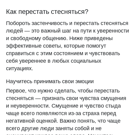
Как перестать стесняться?
Побороть застенчивость и перестать стесняться
людей — это важный шаг на пути к уверенности
Чтобы следить
и свободному общению. Ниже приведены
за длительностью циклов,
используйте приложение
эффективные советы, которые помогут
CLATCH
. В нём легко и удобно
справиться с этим состоянием и чувствовать
отмечать свои месячные!
себя увереннее в любых социальных
ситуациях.
Научитесь принимать свои эмоции
Первое, что нужно сделать, чтобы перестать
стесняться — признать свои чувства смущения
и неуверенности. Смущение и чувство стыда
чаще всего появляются из-за страха перед
негативной оценкой. Важно понять, что чаще
всего другие люди заняты собой и не