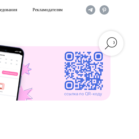
едования
Рекламодателям
cсылка по QR-коду