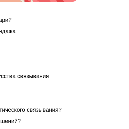
ари?
ондажа
усства связывания
отического связывания?
ошений?