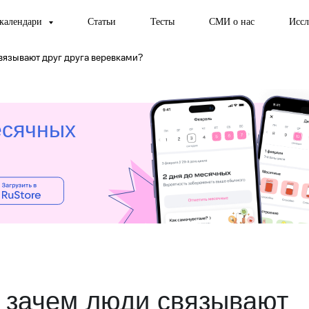
календари
Статьи
Тесты
СМИ о нас
Иссл
вязывают друг друга веревками?
есячных
и зачем люди связывают