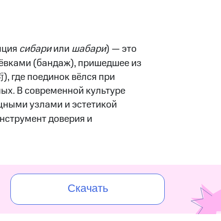
пция
сибари
или
шабари
) — это
ёвками (бандаж), пришедшее из
, где поединок вёлся при
ых. В современной культуре
щными узлами и эстетикой
нструмент доверия и
Скачать