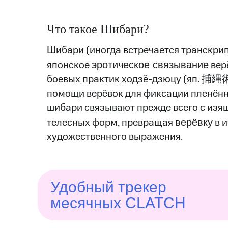
Что такое Шибари?
Шибари (иногда встречается транскри
японское
эротическое связывание
вер
боевых практик ходзё-дзюцу (яп. 捕縄術)
помощи верёвок для фиксации пленённ
шибари связывают прежде всего с изя
телесных форм, превращая
верёвку
в и
художественного выражения.
Удобный трекер
месячных CLATCH