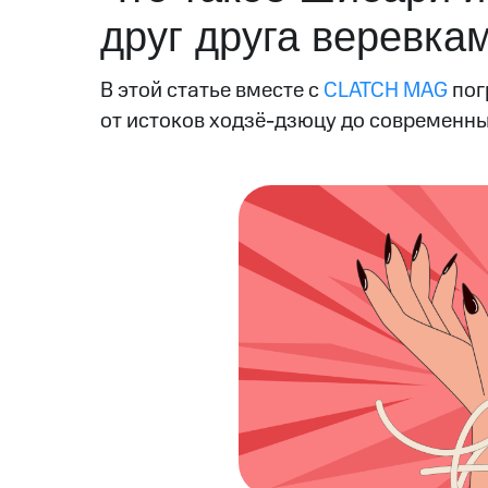
друг друга веревка
В этой статье вместе с
CLATCH MAG
пог
от истоков ходзё-дзюцу до современны