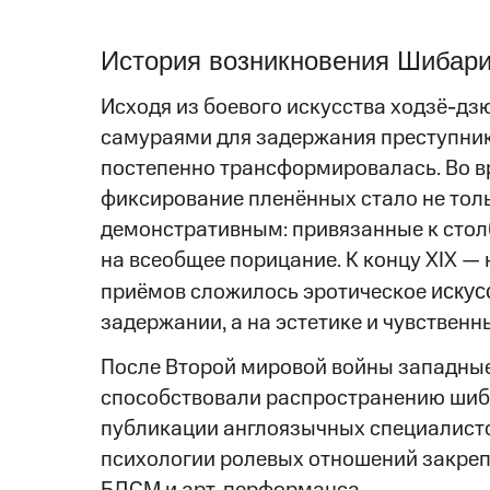
История возникновения Шибар
Исходя из боевого искусства ходзё-дз
самураями для задержания преступник
постепенно трансформировалась. Во в
фиксирование пленённых стало не толь
демонстративным: привязанные к стол
на всеобщее порицание. К концу XIX — 
приёмов сложилось эротическое
искус
задержании, а на эстетике и чувствен
После Второй мировой войны западные
способствовали распространению шиба
публикации англоязычных специалисто
психологии ролевых отношений закреп
БДСМ и арт-перформанса.