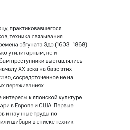
и
юцу, практиковавшегося
ов, техника связывания
ремена сёгуната Эдо (1603–1868)
ко утилитарным, но и
бам преступники выставлялись
началу XX века на базе этих
ство
, сосредоточенное не на
ных переживаниях.
 интересы к японской культуре
ри в Европе и США. Первые
в и научные труды по
или шибари в списке техник