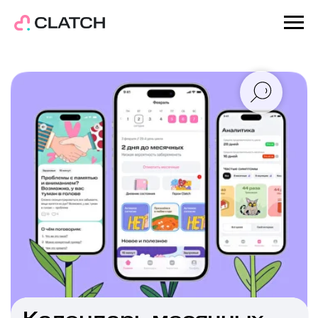
Календарь месячных
и трекер цикла — Clatch
Отмечай фазы, веди дневник
самочувствия и делись циклом
с партнёром или близкими.