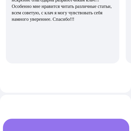
Особенно мне нравится читать различные статьи,
всем советую, с клач я могу чувствовать себя
намного увереннее. Спасибо!!!
Бесплатный календарь месячных с точными
прогнозами, ежедневным контентом,
подробной аналитикой и возможностью
делиться циклом с близкими
Научные источники
Пользовательское соглашение